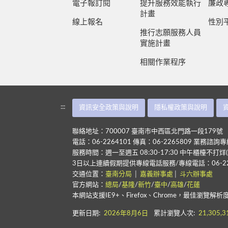
電子報訂閱
提升服務效能執行
廉政
計畫
線上報名
性別
推行志願服務人員
實施計畫
相關作業程序
:::
資訊安全政策與說明
隱私權政策與說明
聯絡地址：700007 臺南市中西區北門路一段179號
電話：06-2264101 傳真：06-2265809 業務諮詢專線
服務時間：週一至週五 08:30-17:30 中午櫃檯不打烊(
3日以上連續假期提供專線電話服務/專線電話：06-22
交通位置：
臺南分局
│
嘉義辦事處
│
斗六辦事處
官方網站：
總局
/
基隆
/
新竹
/
臺中
/
高雄
/
花蓮
本網站支援IE9+、Firefox、Chrome，最佳瀏覽解析
更新日期:
2026年8月6日
累計瀏覽人次:
21,305,3