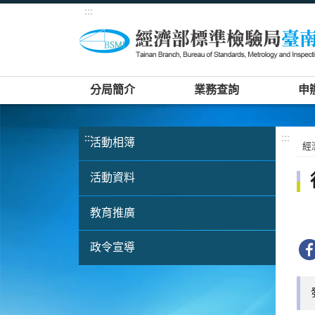
:::
分局簡介
業務查詢
申
:::
:::
活動相簿
經
活動資料
教育推廣
政令宣導