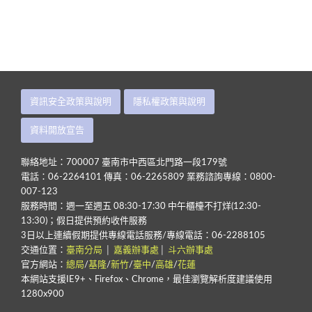
資訊安全政策與說明
隱私權政策與說明
資料開放宣告
聯絡地址：700007 臺南市中西區北門路一段179號
電話：06-2264101 傳真：06-2265809 業務諮詢專線：0800-
007-123
服務時間：週一至週五 08:30-17:30 中午櫃檯不打烊(12:30-
13:30)；假日提供預約收件服務
3日以上連續假期提供專線電話服務/專線電話：06-2288105
交通位置：
臺南分局
│
嘉義辦事處
│
斗六辦事處
官方網站：
總局
/
基隆
/
新竹
/
臺中
/
高雄
/
花蓮
本網站支援IE9+、Firefox、Chrome，最佳瀏覽解析度建議使用
1280x900