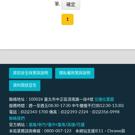
筆,
1
資訊安全政策與說明
隱私權政策與說明
資料開放宣告
聯絡地址：100026 臺北市中正區濟南路一段4號
交通位置圖
服務時間：週一至週五08:30-17:30 中午櫃檯不打烊(12:30-13:30)
電話：(02)2343-1700 傳真：(02)2393-2324．(02)2356-0998
聯絡我們
官方網站：
基隆
/
新竹
/
臺中
/
臺南
/
高雄
/
花蓮
本局業務諮詢專線：0800-007-123 本網站支援IE11、Chrome與