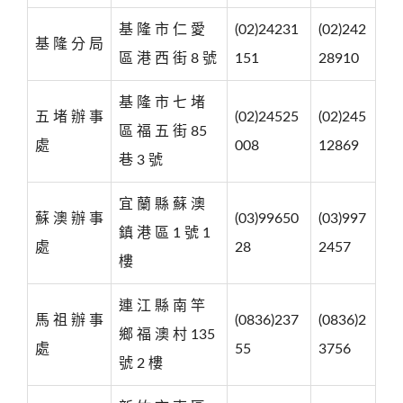
基 隆 市 仁 愛
(02)24231
(02)242
基 隆 分 局
區 港 西 街 8 號
151
28910
基 隆 市 七 堵
五 堵 辦 事
(02)24525
(02)245
區 福 五 街 85
處
008
12869
巷 3 號
宜 蘭 縣 蘇 澳
蘇 澳 辦 事
(03)99650
(03)997
鎮 港 區 1 號 1
處
28
2457
樓
連 江 縣 南 竿
馬 祖 辦 事
(0836)237
(0836)2
鄉 福 澳 村 135
處
55
3756
號 2 樓