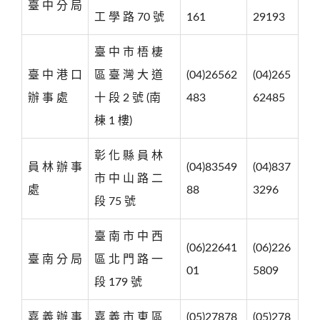
臺 中 分 局
工 學 路 70 號
161
29193
臺 中 市 梧 棲
臺 中 港 口
區 臺 灣 大 道
(04)26562
(04)265
辦 事 處
十 段 2 號 (南
483
62485
棟 1 樓)
彰 化 縣 員 林
員 林 辦 事
(04)83549
(04)837
市 中 山 路 二
處
88
3296
段 75 號
臺 南 市 中 西
(06)22641
(06)226
臺 南 分 局
區 北 門 路 一
01
5809
段 179 號
嘉 義 辦 事
嘉 義 市 東 區
(05)27878
(05)278