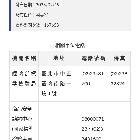
發布日期：2025/09/19
發布單位：秘書室
資料點閱次數：167658
相關單位電話
機 關 名 稱
地 址
電 話 號 碼
傳 真
經 濟 部 標
臺 北 市 中 正
(02)23431
(02)239
準 檢 驗 局
區 濟 南 路 一
700
32324
段 4 號
商品安全
諮詢中心
08000071
(國家標準
23、(02)3
檢驗度量
3431600