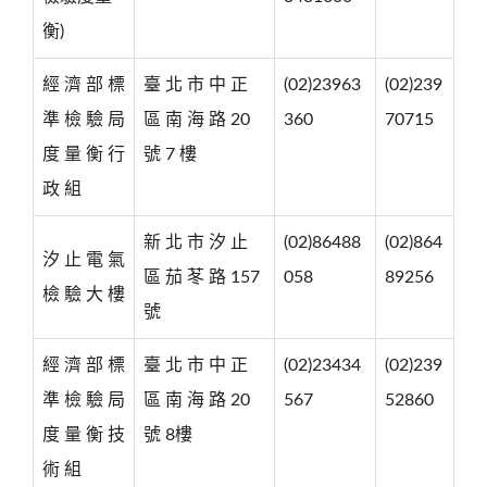
衡)
經 濟 部 標
臺 北 市 中 正
(02)23963
(02)239
準 檢 驗 局
區 南 海 路 20
360
70715
度 量 衡 行
號 7 樓
政 組
新 北 市 汐 止
(02)86488
(02)864
汐 止 電 氣
區 茄 苳 路 157
058
89256
檢 驗 大 樓
號
經 濟 部 標
臺 北 市 中 正
(02)23434
(02)239
準 檢 驗 局
區 南 海 路 20
567
52860
度 量 衡 技
號 8樓
術 組