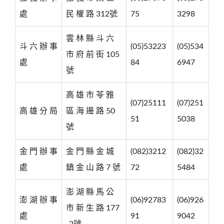
處
民 權 路 312號
75
3298
雲 林 縣 斗 六
斗 六 辦 事
(05)53223
(05)534
市 府 前 街 105
處
84
6947
號
高 雄 市 苓 雅
(07)25111
(07)251
高 雄 分 局
區 海 邊 路 50
51
5038
號
金 門 辦 事
金 門 縣 金 城
(082)3212
(082)32
處
鎮 金 山 路 7 號
72
5484
澎 湖 縣 馬 公
澎 湖 辦 事
(06)92783
(06)926
市 新 生 路 177
處
91
9042
-2號