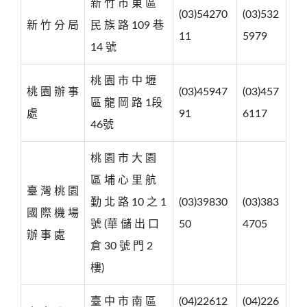
新 竹 市 東 區
(03)54270
(03)532
新 竹 分 局
民 族 路 109 巷
11
5979
14 號
桃 園 市 中 壢
桃 園 辦 事
(03)45947
(03)457
區 龍 岡 路 1段
處
91
6117
46號
桃 園 市 大 園
區 埔 心 里 航
臺 灣 桃 園
勤 北 路 10 之 1
(03)39830
(03)383
國 際 機 場
號 (華 儲 出 口
50
4705
辦 事 處
倉 30 號 門 2
樓)
臺 中 市 南 區
(04)22612
(04)226