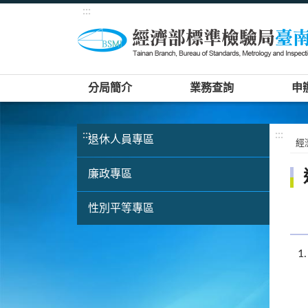
:::
分局簡介
業務查詢
申
:::
:::
退休人員專區
經
廉政專區
性別平等專區
1