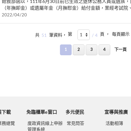
銓敘部函以，111年6月30日前已生效之退休公務人員或遺族，
（年撫卹金）或遺屬年金（月撫慰金）給付金額，業經考試院
2022/04/20
第
頁 ，
每頁顯示
共
51
筆資料，
/ 4
1
2
3
4
下一頁
與下載
免臨櫃單e窗口
多元便民
宣導與推廣
業務總覽
度政資訊線上申辦
常見問答
活動相簿
管理系統