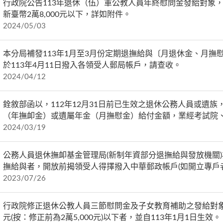
行政院公告113年退休（伍）軍公教人員年終慰問金發給對象
新臺幣2萬8,000元以下，詳如附件。
2024/05/03
本分局補發113年1月至3月份定期退撫給與〔月退休金、月撫慰
於113年4月11日撥入各領受人郵局帳戶，請查收。
2024/04/12
銓敘部函以，112年12月31日前已生效之退休公務人員或遺族
（年撫卹金）或遺屬年金（月撫慰金）給付金額，業經考試院
2024/03/19
公務人員退休撫卹基金管理局(新制年資部分退撫給與發放機關
撫給與者，開放前揭領受人得擇撥入中華郵政帳戶(如開立專戶
2023/07/26
行政院修正退休公教人員三節慰問金及子女教育補助之發給對象為
元(按：修正前為2萬5,000元)以下者，並自113年1月1日生效。