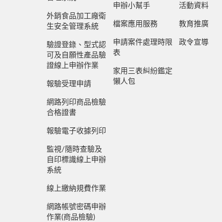
申辦小幫手
活動資料
外銷食品加工廠衛
檔案應用服務
教育推廣
生安全管理系統
申請案件處理時限
政令宣導
驗證登錄、型式認
表
可及自願性產品驗
證線上申辦作業
家用三表糾紛鑑定
懶人包
報驗受理申請
網路列印商品檢驗
合格證書
報驗電子收據列印
監視/隨時查驗及
自印標識線上申辦
系統
線上繳納規費作業
網路帳號密碼申辦
作業(商品檢驗)