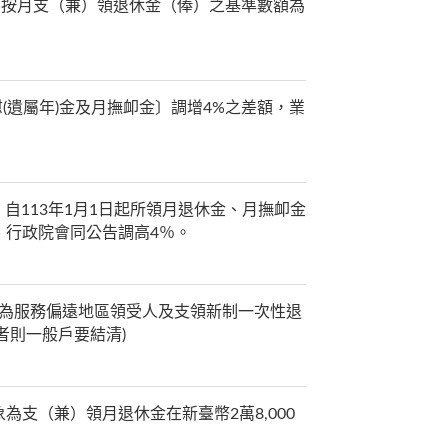
，按月支（兼）領退休金（俸）之基準數額為
(遺屬年)金及月撫卹金〕調增4%之差額，業
，自113年1月1日起所領月退休金、月撫卹金
、行政院會同公告調高4％。
)為服務偏遠地區領受人及支領新制一次性退
者則一般戶要結清)
支（兼）領月退休金在新臺幣2萬8,000