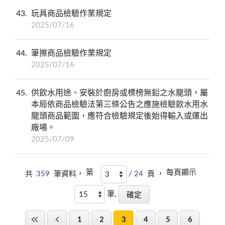
43
玩具商品檢驗作業規定
2025/07/16
44
筆擦商品檢驗作業規定
2025/07/16
45
供飲水用途、安裝於廚房或標榜無鉛之水龍頭，屬
本局依商品檢驗法第三條公告之應施檢驗飲水用水
龍頭商品範圍，應符合檢驗規定後始得輸入或運出
廠場。
2025/07/09
第
每頁顯示
共
359
筆資料，
/ 24
頁 ，
筆,
1
2
3
4
5
6