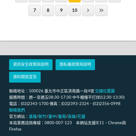
7
8
9
10
資訊安全政策與說明
隱私權政策與說明
資料開放宣告
聯絡地址：100026 臺北市中正區濟南路一段4號
交通位置圖
服務時間：週一至週五08:30-17:30 中午櫃檯不打烊(12:30-13:30)
電話：(02)2343-1700 傳真：(02)2393-2324．(02)2356-0998
聯絡我們
官方網站：
基隆
/
新竹
/
臺中
/
臺南
/
高雄
/
花蓮
本局業務諮詢專線：0800-007-123 本網站支援IE11、Chrome與
Firefox